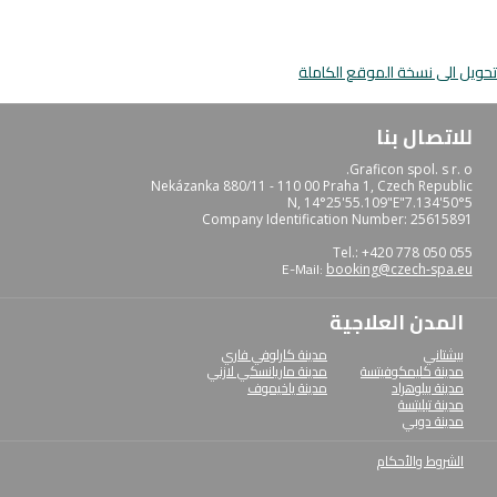
تحويل الى نسخة الموقع الكاملة
للاتصال بنا
Graficon spol. s r. o.
Nekázanka 880/11 - 110 00 Praha 1, Czech Republic
50°5'7.134"N, 14°25'55.109"E
Company Identification Number: 25615891
Tel.: +420 778 050 055
E-Mail:
booking@czech-spa.eu
المدن العلاجية
بيشتاني
مدينة كارلوفي فاري
مدينة كليمكوفيتسة
مدينة ماريانسكي لازني
مدينة بيلوهراد
مدينة ياخيموف
مدينة تبليتسة
مدينة دوبي
الشروط والأحكام