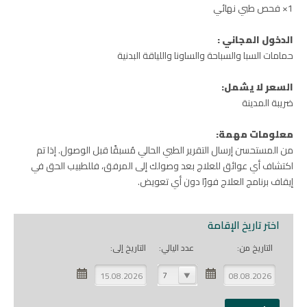
1× فحص طبي نهائي
الدخول المجاني :
حمامات السبا والسباحة والساونا واللياقة البدنية
السعر لا يشمل:
ضريبة المدينة
معلومات مهمة:
من المستحسن إرسال التقرير الطبي الحالي مُسبقًا قبل الوصول. إذا تم
اكتشاف أي عوائق للعلاج بعد وصولك إلى المرفق، فللطبيب الحق في
إيقاف برنامج العلاج فورًا دون أي تعويض.
اختر تاريخ الإقامة
التاريخ من:
عدد اليالي:
التاريخ إلى:
7