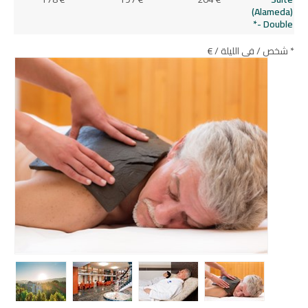
(Alameda)
- Double*
* شخص / في الليلة / €