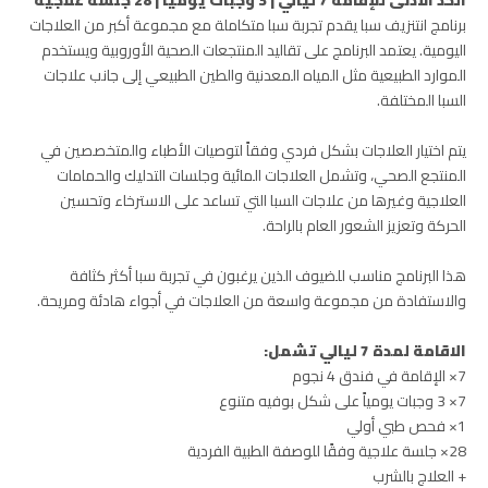
برنامج انتنزيف سبا يقدم تجربة سبا متكاملة مع مجموعة أكبر من العلاجات
اليومية. يعتمد البرنامج على تقاليد المنتجعات الصحية الأوروبية ويستخدم
الموارد الطبيعية مثل المياه المعدنية والطين الطبيعي إلى جانب علاجات
السبا المختلفة.
يتم اختيار العلاجات بشكل فردي وفقاً لتوصيات الأطباء والمتخصصين في
المنتجع الصحي، وتشمل العلاجات المائية وجلسات التدليك والحمامات
العلاجية وغيرها من علاجات السبا التي تساعد على الاسترخاء وتحسين
الحركة وتعزيز الشعور العام بالراحة.
هذا البرنامج مناسب للضيوف الذين يرغبون في تجربة سبا أكثر كثافة
والاستفادة من مجموعة واسعة من العلاجات في أجواء هادئة ومريحة.
الاقامة لمدة 7 ليالي تشمل:
7× الإقامة في فندق 4 نجوم
7× 3 وجبات يومياً على شكل بوفيه متنوع
1× فحص طبي أولي
28× جلسة علاجية وفقًا للوصفة الطبية الفردية
+ العلاج بالشرب