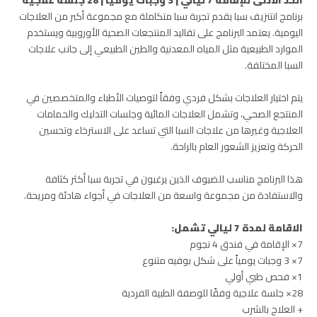
برنامج انتنزيف سبا يقدم تجربة سبا متكاملة مع مجموعة أكبر من العلاجات
اليومية. يعتمد البرنامج على تقاليد المنتجعات الصحية الأوروبية ويستخدم
الموارد الطبيعية مثل المياه المعدنية والطين الطبيعي إلى جانب علاجات
السبا المختلفة.
يتم اختيار العلاجات بشكل فردي وفقاً لتوصيات الأطباء والمتخصصين في
المنتجع الصحي، وتشمل العلاجات المائية وجلسات التدليك والحمامات
العلاجية وغيرها من علاجات السبا التي تساعد على الاسترخاء وتحسين
الحركة وتعزيز الشعور العام بالراحة.
هذا البرنامج مناسب للضيوف الذين يرغبون في تجربة سبا أكثر كثافة
والاستفادة من مجموعة واسعة من العلاجات في أجواء هادئة ومريحة.
الاقامة لمدة 7 ليالي تشمل:
7× الإقامة في فندق 4 نجوم
7× 3 وجبات يومياً على شكل بوفيه متنوع
1× فحص طبي أولي
28× جلسة علاجية وفقًا للوصفة الطبية الفردية
+ العلاج بالشرب