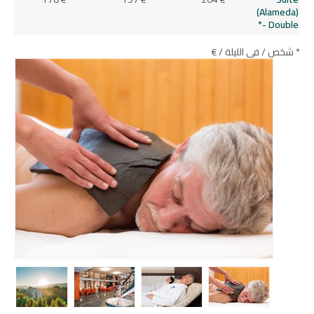
(Alameda)
- Double*
* شخص / في الليلة / €