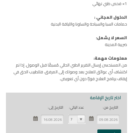
1× فحص طبي نهائي
الدخول المجاني :
حمامات السبا والسباحة والساونا واللياقة البدنية
السعر لا يشمل:
ضريبة المدينة
معلومات مهمة:
من المستحسن إرسال التقرير الطبي الحالي مُسبقًا قبل الوصول. إذا تم
اكتشاف أي عوائق للعلاج بعد وصولك إلى المرفق، فللطبيب الحق في
إيقاف برنامج العلاج فورًا دون أي تعويض.
اختر تاريخ الإقامة
التاريخ من:
عدد اليالي:
التاريخ إلى:
7