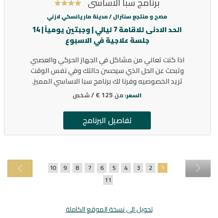
برنامج سبا الاساسي
مصح و منتجع سنترال /
مدينة ماريانسكي لازني
الحد الادنى للاقامة 7 ليالي | وجبتين يومياً | 14
جلسة علاجية في الاسبوع
اذا كنت تعاني من مشاكل في الجهاز الحركي والعصبي
وتبحث عن الحل الذي سيحسن حالتك وفي نفس الوقت
تريد الخصوصيه وفرنا لك برنامج سبا الاساسي المميز.
125 € /
من
شخص
السعر:
تفاصيل البرنامج
10
9
8
7
6
5
4
3
2
1
11
تحويل الى نسخة الموقع الكاملة