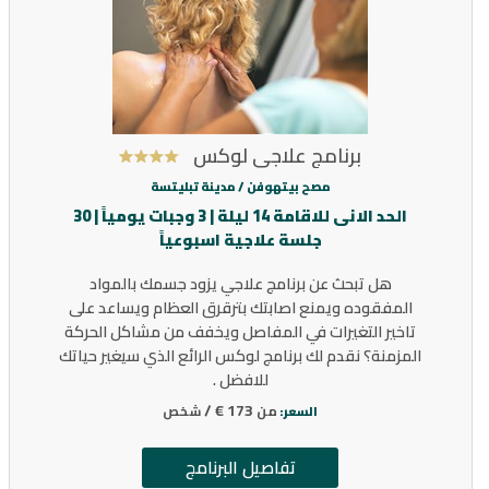
برنامج علاجي لوكس
مصح بيتهوفن /
مدينة تبليتسة
الحد الانى للاقامة 14 ليلة | 3 وجبات يومياً | 30
جلسة علاجية اسبوعياً
هل تبحث عن برنامج علاجي يزود جسمك بالمواد
المفقوده ويمنع اصابتك بترقرق العظام ويساعد على
تاخير التغيرات في المفاصل ويخفف من مشاكل الحركة
المزمنة؟ نقدم لك برنامج لوكس الرائع الذي سيغير حياتك
للافضل .
173 € /
من
شخص
السعر:
تفاصيل البرنامج