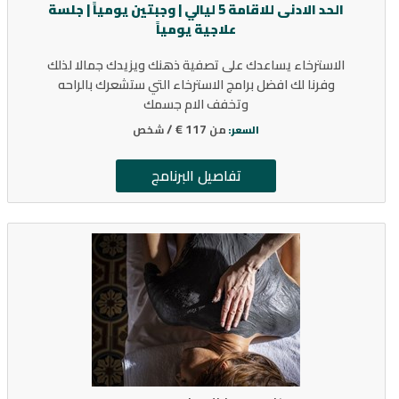
الحد الادنى للاقامة 5 ليالي | وجبتين يومياً | جلسة
علاجية يومياً
الاسترخاء يساعدك على تصفية ذهنك ويزيدك جمالا لذلك
وفرنا لك افضل برامج الاسترخاء التي ستشعرك بالراحه
وتخفف الام جسمك
117 € /
من
شخص
السعر:
تفاصيل البرنامج