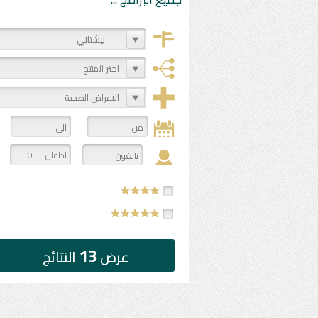
----بيشتاني
اختر المنتج
الاعراض الصحية
اطفال... : 0
13
عرض
النتائج