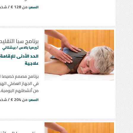
128 € /
من
شخ
السعر:
برنامج سبا التقلي
ثيرميا بالاس /
بيشتاني
علاجية
برنامج مصمم خصيصا ل
في الجهاز العضلي الهيك
من أنشطتهم اليومية.
204 € /
من
شخ
السعر: