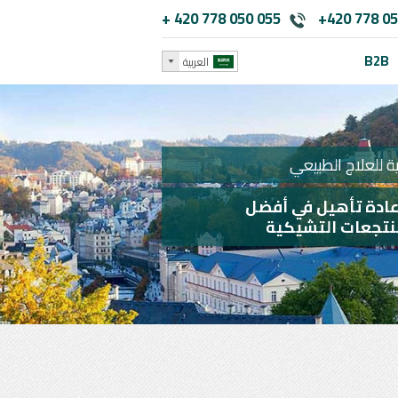
+ 420 778 050 055
+420 778 05
B2B
العربية
 للعلاج الطبيعي
عادة تأهيل في أفضل
نتجعات التشيكية