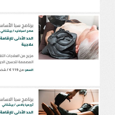
برنامج سبا الأسا
مصح اسبلانيد /
بيشتاني
علاجية
مزيج من العلاجات التق
المصممة لتحسين الحرك
119 € /
من
شخ
السعر:
برنامج سبا الاسا
ثيرميا بالاس /
بيشتاني