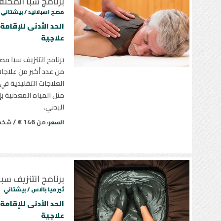
برنامج سبا المكث
مصح اسبلانيد /
بيشتاني
علاجية
برنامج انتنزيف سبا م
من عدد أكبر من علاجات
العلاجات التقليدية في
مثل المياه المعدنية 
البدني.
146 € /
من
شخ
السعر:
برنامج انتنزيف سبا
ثيرميا بالاس /
بيشتاني
علاجية