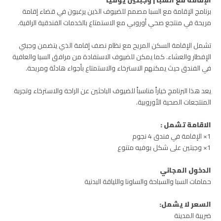
برنامج الإقامة مع السبا مصمم للضيوف الذين يرغبون في قضاء إقامة
مريحة في منتجع صحي أوروبي مع الاستمتاع بالخدمات الفندقية الراقية.
تشمل الإقامة السكن المريح مع نظام نصف إقامة الذي يتضمن وجبتي
الإفطار والعشاء. كما يمكن للضيوف الاستفادة من مرافق السبا والعافية
في الفندق حيث يمكنهم الاسترخاء والاستمتاع بأجواء هادئة ومريحة.
يعد هذا البرنامج خياراً مناسباً للضيوف الباحثين عن الراحة والاسترخاء وتجربة
المنتجعات الصحية الأوروبية.
الاقامة تشمل :
1× الإقامة في فندق 4 نجوم
1× وجبتين على شكل بوفيه متنوع
الدخول المجاني
حمامات السبا والسباحة والساونا واللياقة البدنية
السعر لا يشمل:
ضريبة المدينة