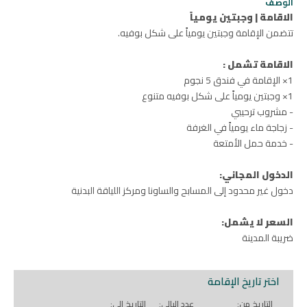
الوصف
الاقامة | وجبتين يومياً
تتضمن الإقامة وجبتين يومياً على شكل بوفيه.
الاقامة تشمل :
1× الإقامة في فندق 5 نجوم
1× وجبتين يومياً على شكل بوفيه متنوع
- مشروب ترحيبي
- زجاجة ماء يومياً في الغرفة
- خدمة حمل الأمتعة
الدخول المجاني:
دخول غير محدود إلى المسابح والساونا ومركز اللياقة البدنية
السعر لا يشمل:
ضريبة المدينة
اختر تاريخ الإقامة
التاريخ من:
عدد اليالي:
التاريخ إلى: