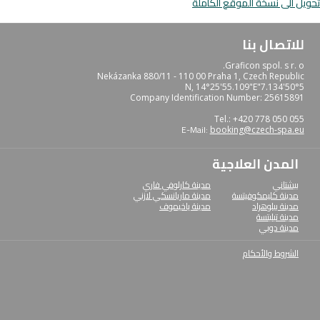
تحويل الى نسخة الموقع الكاملة
للاتصال بنا
Graficon spol. s r. o.
Nekázanka 880/11 - 110 00 Praha 1, Czech Republic
50°5'7.134"N, 14°25'55.109"E
Company Identification Number: 25615891
Tel.: +420 778 050 055
E-Mail:
booking@czech-spa.eu
المدن العلاجية
بيشتاني
مدينة كارلوفي فاري
مدينة كليمكوفيتسة
مدينة ماريانسكي لازني
مدينة بيلوهراد
مدينة ياخيموف
مدينة تبليتسة
مدينة دوبي
الشروط والأحكام