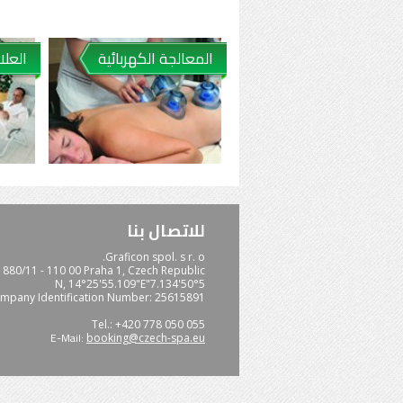
المعالجة الكهربائية
العلا
للاتصال بنا
Graficon spol. s r. o.
880/11 - 110 00 Praha 1, Czech Republic
50°5'7.134"N, 14°25'55.109"E
mpany Identification Number: 25615891
Tel.: +420 778 050 055
E-Mail:
booking@czech-spa.eu