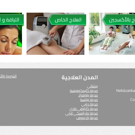
ج بالأكسجين
العلاج الخاص
اللياقة و 
المدن العلاجية
الشروط والأ
بيشتاني
مدينة كليمكوفيتسة
Nekázanka 
مدينة بيلوهراد
مدينة تبليتسة
Co
مدينة دوبي
مدينة كارلوفي فاري
مدينة ماريانسكي لازني
مدينة ياخيموف