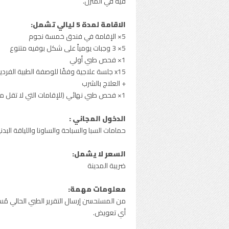
فيه في المنزل.
الاقامة لمدة 5 ليالي تشمل:
5× الإقامة في فندق خمسة نجوم
5× 3 وجبات يومياً على شكل بوفيه متنوع
1× فحص طبي أولي
x15 جلسة علاجية وفقًا للوصفة الطبية الفردية
+ العلاج بالشرب
1× فحص طبي نهائي (للإقامات التي لا تقل مدتها عن 7 ليالي)
الدخول المجاني :
حمامات السبا والسباحة والساونا واللياقة البدن
السعر لا يشمل:
ضريبة المدينة
معلومات مهمة:
من المستحسن إرسال التقرير الطبي الحالي مُس
أي تعويض.