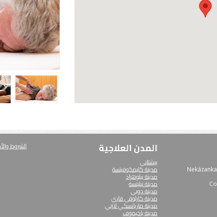
المدن العلاجية
الشروط والأ
بيشتاني
مدينة كليمكوفيتسة
Nekázanka 
مدينة بيلوهراد
مدينة تبليتسة
Co
مدينة دوبي
مدينة كارلوفي فاري
مدينة ماريانسكي لازني
مدينة ياخيموف