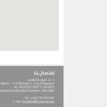
للاتصال بنا
Graficon spol. s r. o.
880/11 - 110 00 Praha 1, Czech Republic
50°5'7.134"N, 14°25'55.109"E
mpany Identification Number: 25615891
Tel.: +420 778 050 055
E-Mail:
booking@czech-spa.eu