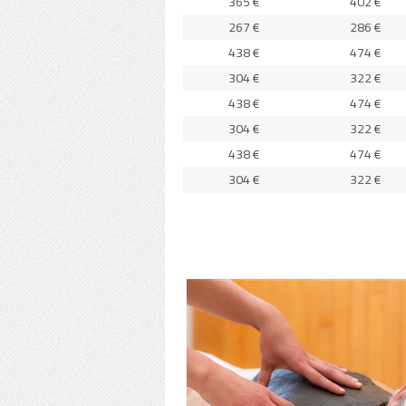
365 €
402 €
267 €
286 €
438 €
474 €
304 €
322 €
438 €
474 €
304 €
322 €
438 €
474 €
304 €
322 €