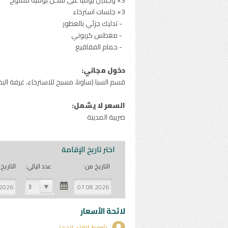
3× وجبتين يوميا على شكل بوفيه مفتوح
3× جلسات استرخاء
- تدليك جزئي بالعطور
- مغطس كربوني
- حمام الفقاقيع
دخول مجاني:
قسم السبا (ساونا، مسبح للاسترخاء، غرفة البخا
السعر لا يشمل:
ضريبة المدينة
اختر تاريخ الإقامة
التاريخ من:
عدد اليالي:
التاريخ 
3
لائحة الأسعار
شروط الغاء الحجز