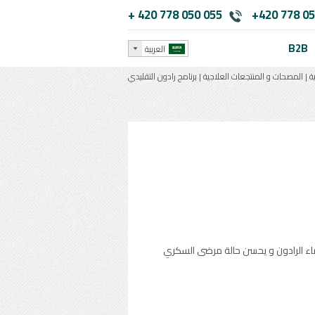
+ 420 778 050 055
+420 778 05
B2B
العربية
ية
|
المصحات و المنتجعات العلاجية
|
برنامج رادون التقليدي
كثفا للجهاز الحركي باستخدام ماء الرادون و يحسن حالة مرضى السكري