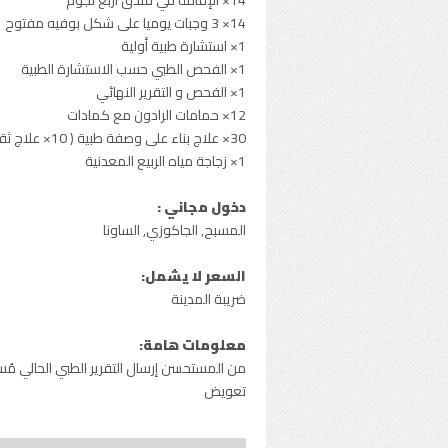
14× الإقامة في فندق أربع نجوم
14× 3 وجبات يوميا على شكل بوفيه مفتوح
1× استشارة طبية أولية
1× الفحص الطبي حسب الاستشارة الطبية
1× الفحص و التقرير النهائي
12× حمامات الرادون مع كمادات
30× علاج بناء على وصفة طبية ( 10× علاج ثقيل و 20× علاج ثانوي )
1× زجاجة مياه الربيع المعدنية
دخول مجاني :
المسبح, الجاكوزي, الساونا
السعر لا يشمل:
ضريبة المدينة
معلومات هامة:
من المستحسن إرسال التقرير الطبي الحالي مُس
تعويض