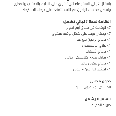
باقة ال 7ليالي للاستجمام التي تحتوي على التدليك بالاعشاب والعطور
وافضل حمامات الرادون مع اللف لتتمتع باعلى درجات الاسترخاء
الاقامة لمدة 7 ليالي تشمل:
7× الإقامة في فندق أربع نجوم
7× وجبتين يوميا على شكل بوفيه مفتوح
1× حمام الرادون مع لف
1× علاج الوكسيجين
1× حمام الأعشاب
1× تدليك يدوي كلاسيكي جزئي
1× حمام مكربن جاف
1× لفائف البارافين - اليدين
دخول مجاني:
المسبح, الجاكوزي, الساونا
السعر لا يشمل:
ضريبة المدينة