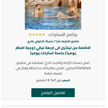
برنامج الاسترخاء
منتجع كارلزباد بلازا /
مدينة كارلوفي فاري
الاقامة من ليلتين الى اربعة ليالي | وجبة افطار
يومياً | جلسة استرخاء يومياً
امنح جسدك الراحة والتجدد الذي تستحقه في منتجع
Karlsbad الحصري. اشحن بطارياتك، خذ لحظة وفكر في
نفسك فقط
147 € /
من
شخص
السعر:
تفاصيل البرنامج