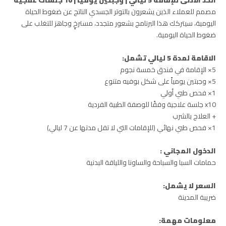
مصمم للعملاء الذين يشعرون بالتوتر الجسدي الناتج عن ضغوط الحياة
اليومية، سيتركك هذا البرنامج بشعور متجدد، مسترخٍ وجاهز للتغلب على
ضغوط الحياة اليومية.
الاقامة لمدة 5 ليالي تشمل:
5× الإقامة في فندق خمسة نجوم
5× وجبتين يومياً على شكل بوفيه متنوع
1× فحص طبي أولي
x10 جلسة علاجية وفقًا للوصفة الطبية الفردية
+ العلاج بالشرب
1× فحص طبي نهائي (للإقامات التي لا تقل مدتها عن 7 ليالي)
الدخول المجاني :
حمامات السبا والسباحة والساونا واللياقة البدنية
السعر لا يشمل:
ضريبة المدينة
معلومات مهمة: