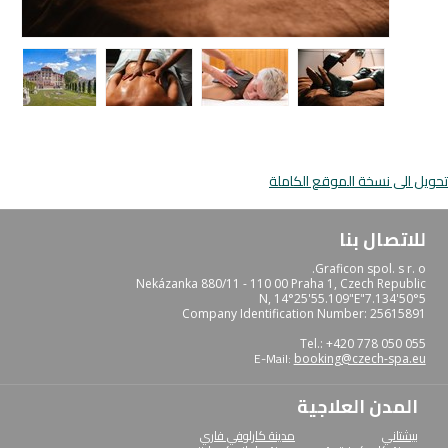
تحويل الى نسخة الموقع الكاملة
للاتصال بنا
Graficon spol. s r. o.
Nekázanka 880/11 - 110 00 Praha 1, Czech Republic
50°5'7.134"N, 14°25'55.109"E
Company Identification Number: 25615891
Tel.: +420 778 050 055
E-Mail:
booking@czech-spa.eu
المدن العلاجية
بيشتاني
مدينة كارلوفي فاري