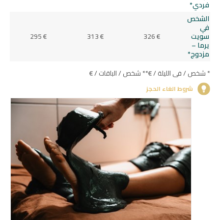
فردي*
الشخص
في
سويت
326 €
313 €
295 €
يرما –
مزدوج*
* شخص / في الليلة / €
** شخص / الباقات / €
شروط الغاء الحجز