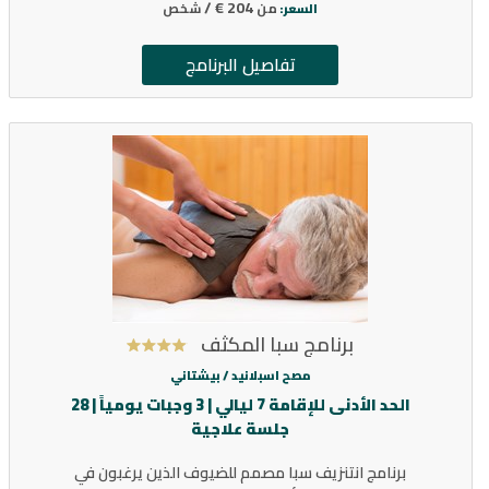
204 € /
من
شخص
السعر:
تفاصيل البرنامج
برنامج سبا المكثف
مصح اسبلانيد /
بيشتاني
الحد الأدنى للإقامة 7 ليالي | 3 وجبات يومياً | 28
جلسة علاجية
برنامج انتنزيف سبا مصمم للضيوف الذين يرغبون في