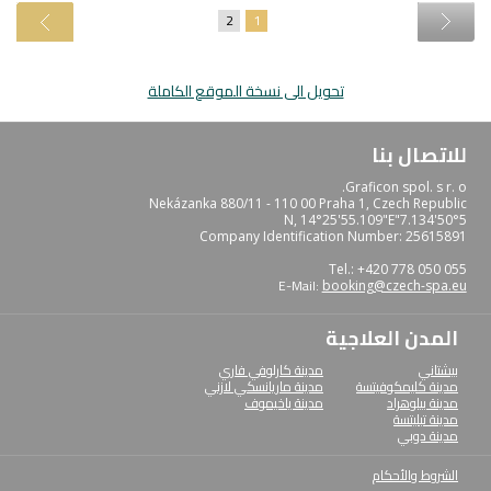
2
1
تحويل الى نسخة الموقع الكاملة
للاتصال بنا
Graficon spol. s r. o.
Nekázanka 880/11 - 110 00 Praha 1, Czech Republic
50°5'7.134"N, 14°25'55.109"E
Company Identification Number: 25615891
Tel.: +420 778 050 055
E-Mail:
booking@czech-spa.eu
المدن العلاجية
بيشتاني
مدينة كارلوفي فاري
مدينة كليمكوفيتسة
مدينة ماريانسكي لازني
مدينة بيلوهراد
مدينة ياخيموف
مدينة تبليتسة
مدينة دوبي
الشروط والأحكام