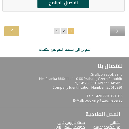
تفاصيل البرنامج
3
2
1
تحويل الى نسخة الموقع الكاملة
للاتصال بنا
Graficon spol. s r. o.
Nekázanka 880/11 - 110 00 Praha 1, Czech Republic
50°5'7.134"N, 14°25'55.109"E
Company Identification Number: 25615891
Tel.: +420 778 050 055
E-Mail:
booking@czech-spa.eu
المدن العلاجية
بيشتاني
مدينة كارلوفي فاري
مدينة كليمكوفيتسة
مدينة ماريانسكي لازني