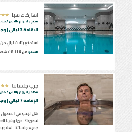
استرخاء سبا
مصح راديوم بالاس /
مدين
الاقامة 3 ليالي | وجبتين يومياً
استمتع بثلاث ليالٍ من
116 € /
من
شخ
السعر:
جرب جلساتنا
مصح راديوم بالاس /
مدين
الإقامة 7 ليالي | وجبتين يومياً | 14 جلسة علاجية
هل ترغب في الحصول عل
قصيرة؟ اخيرا وفرنا ل
جميع جلساتنا العلاجي