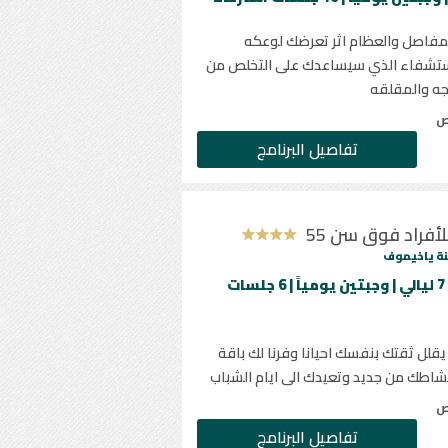
المفاصل والعظام اثر تعرضك لوعكه
لاستشفاء الذي سيساعدك على التخلص من
عجه والمقلقه
ص
تفاصيل البرنامج
أفراد فوق سن 55
ة ياخيموف
الحد الأدنى للإقامة 7 ليالي | وجبتين يومياً | 6 جلسات
 يقلل ثقتك بنفسك احيانا وفرنا لك باقة
نشاطك من جديد وتعيدك الى ايام الشباب
ص
تفاصيل البرنامج