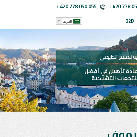
+ 420 778 050 055
+420 778 05
B2B
العربية
 للعلاج الطبيعي
عادة تأهيل في أفضل
نتجعات التشيكية
خيموف