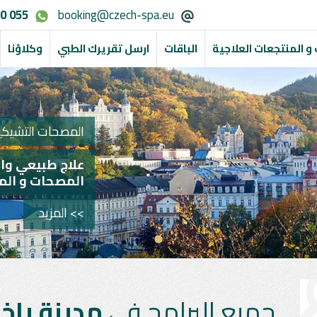
0 055
booking@czech-spa.eu
و المنتجعات العلاجية
الباقات
ارسل تقريرك الطبي
وكلاؤنا
المصحات التشيكية
علاج طبيعي وا
المصحات و الم
>> المزيد
جميع البرامج في
مدينة يا