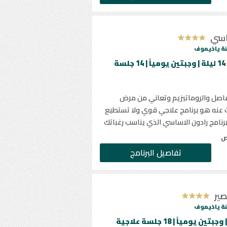
ساسي
ة ياخيموف
الحد الأدنى للاقامة 14 ليلة | وجبتين يومياً | 14 جلسة
اصل والروماتيزيم وتعاني من مرض
ث عنه هو برنامج علاجي قوي ولا تستطيع
 برنامج رادون الاساسي الذي يناسب رغباتك
ص
تفاصيل البرنامج
صير
ة ياخيموف