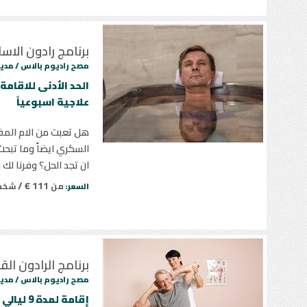
برنامج رادون الا
مصح راديوم بالاس /
مدين
علاجية اسبوعياً
هل تعبت من الام المف
السكري ايضاً وما تبح
ان تجد الحل؟ وفرنا لك
111 € /
من
شخ
السعر:
برنامج الرادون الق
مصح راديوم بالاس /
مدين
إقامة لمدة 9 ليالي | وجبتين يومياً | 18 جلسة علاجية