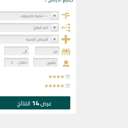
----مدينة ياخيموف
اختر المنتج
الاعراض الصحية
اطفال... : 0
14
عرض
النتائج