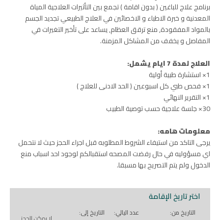
برنامج علاج للباغين ( بدون اقامة ) تجمع بين التأثيرات العلاجية المياة
المعدنية و خبرة الاطباء و الاخصائين في العلاج الطبيعي تجديد الجسم
بالمواد المفقودة, منع ترقق العظام, يساعد على تأخير التغيرات في
المفاصل و يخفف من المشاكل المزمنة.
العلاج لمدة 7 ايام يشمل:
1× استشارة طبية أولية
1× فحص طبي كل اسبوعين ( الحد الادنى للعلاج )
1× التقرير النهائي
30× جلسة علاجية حسب توصية الطبيب
معلومات هامه:
يرجى التاكد من استيفاء الشروط المطلوبه قبل اجراء الحجز حيث لا نتحمل
اي مسؤوليه في حال رفضت المصحه استقبالكم لوجود احد اسباب منع
الدخول ولم يتم التصريح بها مسبقا.
اختر تاريخ الإقامة
التاريخ من:
عدد اليالي:
التاريخ إلى:
لا يمكن الحجز