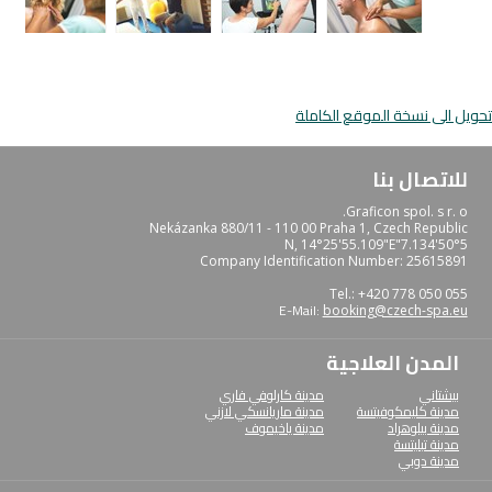
تحويل الى نسخة الموقع الكاملة
للاتصال بنا
Graficon spol. s r. o.
Nekázanka 880/11 - 110 00 Praha 1, Czech Republic
50°5'7.134"N, 14°25'55.109"E
Company Identification Number: 25615891
Tel.: +420 778 050 055
E-Mail:
booking@czech-spa.eu
المدن العلاجية
بيشتاني
مدينة كارلوفي فاري
مدينة كليمكوفيتسة
مدينة ماريانسكي لازني
مدينة بيلوهراد
مدينة ياخيموف
مدينة تبليتسة
مدينة دوبي