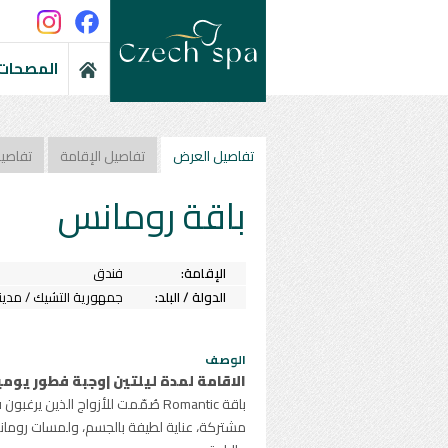
المصحات 
تفاصيل العرض
تفاصيل الإقامة
تفاصي
باقة رومانس
الإقامة:
فندق
الدولة / البلد:
جمهورية التشيك / مدين
الوصف
الاقامة لمدة ليلتين |وجبة فطور يومياً | 3 جلسات است
باقة Romantic صُمّمت للأزواج ال
مشتركة، عناية لطيفة بالجسم، ولمسات رومانسي