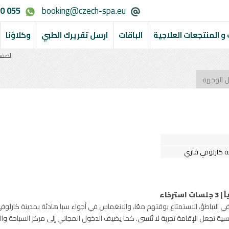
0 055
booking@czech-spa.eu
و المنتجعات العلاجية
الباقات
ارسل تقريرك الطبي
وكلاؤنا
الصفح
ل الوجهة
ة كارلوفي فاري
رخاء
ذين يرغبون في التباطؤ، الاستمتاع بوقتهم معًا، والانغماس في أجواء سبا هادئة بمدينة كار
ة تجعل الإقامة تجربة لا تُنسى. كما يضيف الدخول المجاني إلى مركز السباحة والو