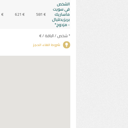
الشخص
في سويت
ماساريك
581 €
621 €
 €
بريزيدنتيال
- مزدوج*
* شخص / الباقة / €
شروط الغاء الحجز