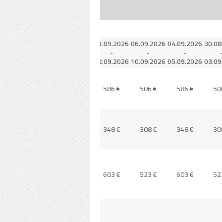
9.2026
18.09.2026
13.09.2026
11.09.2026
06.09.2026
04.09.2026
30.08
-
-
-
-
-
-
9.2026
19.09.2026
17.09.2026
12.09.2026
10.09.2026
05.09.2026
03.09
6 €
586 €
506 €
586 €
506 €
586 €
50
8 €
348 €
308 €
348 €
308 €
348 €
30
3 €
603 €
523 €
603 €
523 €
603 €
52