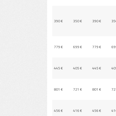
0 €
390 €
350 €
390 €
350 €
390 €
35
9 €
779 €
699 €
779 €
699 €
779 €
69
5 €
445 €
405 €
445 €
405 €
445 €
40
1 €
801 €
721 €
801 €
721 €
801 €
72
6 €
456 €
416 €
456 €
416 €
456 €
41