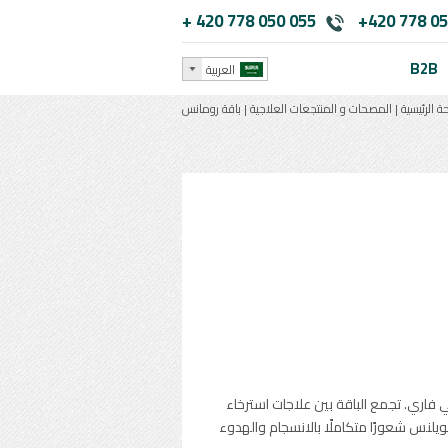
+ 420 778 050 055
+420 778 05
B2B
العربية
ة الرئيسية
|
المصحات و المنتجعات العلاجية
|
باقة رومانس
لوفي فاري. تجمع الباقة بين علاجات استرخاء
يلنس شعورًا متكاملًا بالانسجام والهدوء