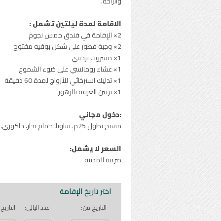
والراحة.
الاقامة لمدة ليلتين تشمل :
2× الإقامة في فندق خمس نجوم
2× وجبة فطور على شكل بوفيه مفتوح
1× مشروب ترحيبي
1× عشاء رومانسي على ضوء الشموع
1× تدليك استرخائي للأزواج لمدة 60 دقيقة
1× تزيين الغرفة بالزهور
:دخول مجاني
مسبح بطول 25م، ساونا، حمام بخار، جاكوزي، ممر كنايب، حمامات متباينة، وصالة اللياقة البدنية
السعر لا يشمل:
ضريبة المدينة
اختر تاريخ الإقامة
التاريخ من:
عدد اليالي:
التاريخ 