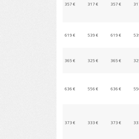
7 €
357 €
317 €
357 €
317 €
357 €
31
9 €
619 €
539 €
619 €
539 €
619 €
53
5 €
365 €
325 €
365 €
325 €
365 €
32
6 €
636 €
556 €
636 €
556 €
636 €
55
3 €
373 €
333 €
373 €
333 €
373 €
33