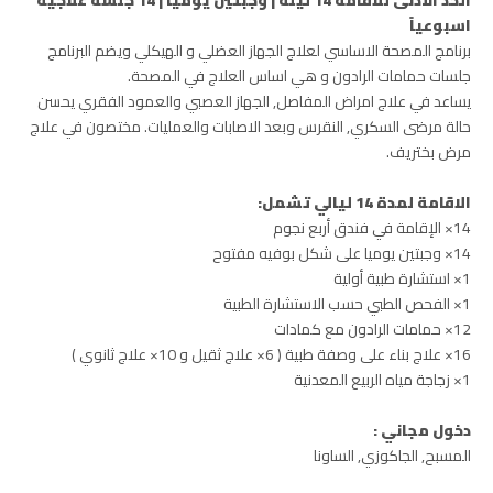
اسبوعياً
برنامج المصحة الاساسي لعلاج الجهاز العضلي و الهيكلي ويضم البرنامج
جلسات حمامات الرادون و هي اساس العلاج في المصحة.
يساعد في علاج امراض المفاصل, الجهاز العصبي والعمود الفقري يحسن
حالة مرضى السكري, النقرس وبعد الاصابات والعمليات. مختصون في علاج
مرض بختريف.
الاقامة لمدة 14 ليالي تشمل:
14× الإقامة في فندق أربع نجوم
14× وجبتين يوميا على شكل بوفيه مفتوح
1× استشارة طبية أولية
1× الفحص الطبي حسب الاستشارة الطبية
12× حمامات الرادون مع كمادات
16× علاج بناء على وصفة طبية ( 6× علاج ثقيل و 10× علاج ثانوي )
1× زجاجة مياه الربيع المعدنية
دخول مجاني :
المسبح, الجاكوزي, الساونا