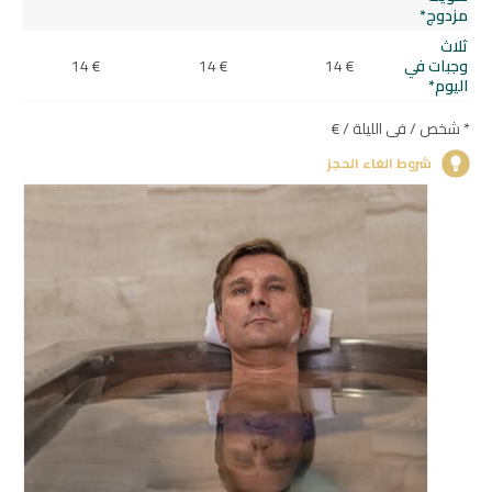
مزدوج*
ثلاث
وجبات في
14 €
14 €
14 €
اليوم*
* شخص / في الليلة / €
شروط الغاء الحجز