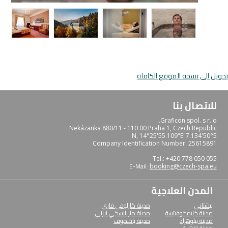
تحويل الى نسخة الموقع الكاملة
للاتصال بنا
Graficon spol. s r. o.
Nekázanka 880/11 - 110 00 Praha 1, Czech Republic
50°5'7.134"N, 14°25'55.109"E
Company Identification Number: 25615891
Tel.: +420 778 050 055
E-Mail:
booking@czech-spa.eu
المدن العلاجية
بيشتاني
مدينة كارلوفي فاري
مدينة كليمكوفيتسة
مدينة ماريانسكي لازني
مدينة بيلوهراد
مدينة ياخيموف